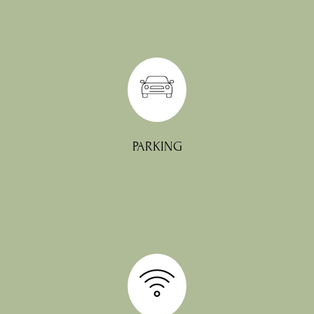
dégradation.
toute responsabilité en cas de vol ou
votre disposition – La direction décline
Un parking privé non surveillé est à
PARKING
L’établissement est équipé du Wi-Fi.