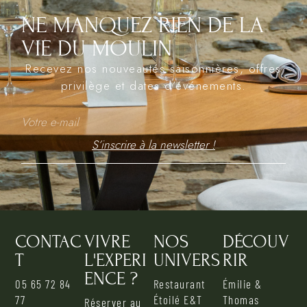
NE MANQUEZ RIEN DE LA
VIE DU MOULIN
Recevez nos nouveautés saisonnières, offres
privilège et dates d’événements.
S’inscrire à la newsletter !
Alternative:
CONTAC
VIVRE
NOS
DÉCOUV
T
L'EXPERI
UNIVERS
RIR
ENCE ?
05 65 72 84
Restaurant
Émilie &
77
Étoilé E&T
Thomas
Réserver au