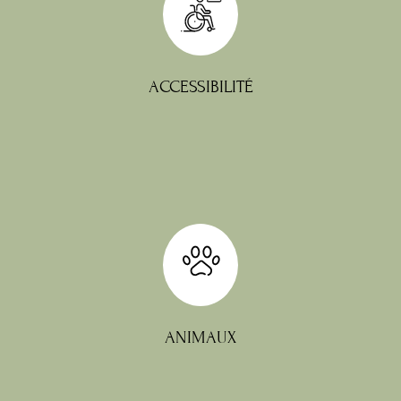
sincèrement.
roulants, ce que nous regrettons
rendant inaccessible aux fauteuils
niveaux et escaliers, sans ascenseur, le
ancien moulin historique, présente des
Notre établissement, installé dans un
ACCESSIBILITÉ
jour et par animal.
réserve d'un supplément de 10 € par
Ils sont les bienvenus à l'hôtel, sous
ANIMAUX