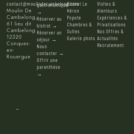
contact@moulindecambelong.com
Bistrot Le
Visites &
gastronomique
Moulin De
Héron
Alentours
→
Cambelong,
Popote
Expériences &
Réserver au
61 lieu dit
Chambres &
Privatisations
bistrot →
Cambelong
Suites
Nos Offres &
Réserver un
12320
Galerie photo
Actualités
séjour →
Conques-
Recrutement
Nous
en-
contacter →
Rouergue
Offrir une
parenthèse
→