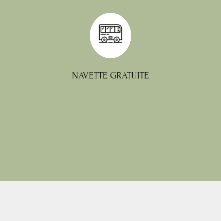
disponibilités.
l'avance minimum), sous réserve de
Sur réservation uniquement (24h à
NAVETTE GRATUITE