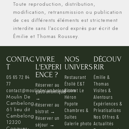
Toute reproduction, distribution,
modification, retransmission ou publication
de ces différents éléments est strictement
interdite sans l’accord exprès par écrit de
Émilie et Thomas Roussey.
CONTAC
VIVRE
NOS
DÉCOUV
T
L'EXPERI
UNIVERS
RIR
ENCE ?
05 65 72 84
Restaurant
Émilie &
77
Étoilé E&T
Thomas
Réserver au
contact@moulindecambelong.com
Bistrot Le
Visites &
gastronomique
Moulin De
Héron
Alentours
→
Cambelong,
Popote
Expériences &
Réserver au
61 lieu dit
Chambres &
Privatisations
bistrot →
Cambelong
Suites
Nos Offres &
Réserver un
12320
Galerie photo
Actualités
séjour →
Conques-