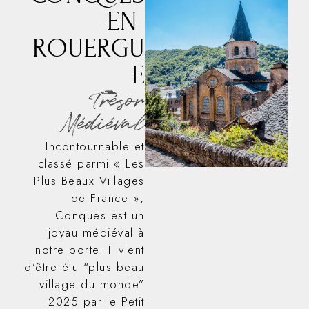
-EN-
ROUERGU
E
Trésor
Médiéval
Incontournable et
classé parmi « Les
Plus Beaux Villages
de France »,
Conques est un
joyau médiéval à
notre porte. Il vient
d’être élu “plus beau
village du monde”
2025 par le Petit