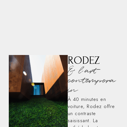
RODEZ
& l’art
contempora
in
À 40 minutes en
voiture, Rodez offre
un contraste
saisissant. La