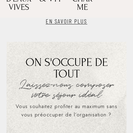
spot
partent
chaque
VIVES
ME
n’est
de
halte
qu’à
Conques
est
20
accessible
une
EN SAVOIR PLUS
minutes
à
invitation
du
tous
à
Moulin
les
découvrir
!
niveaux.
un
savoir-
faire
d’excepti
ON S'OCCUPE DE
TOUT
Laissez-nous composer
votre séjour idéal
Vous souhaitez profiter au maximum sans
vous préoccuper de l’organisation ?