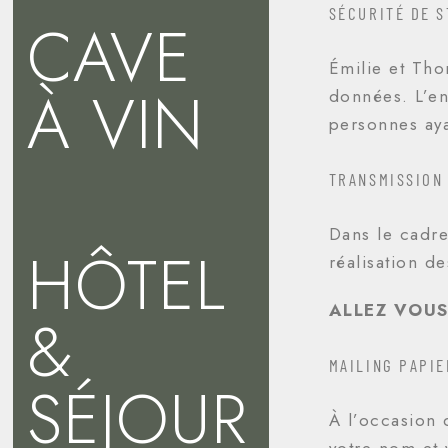
SÉCURITÉ DE 
CAVE
Émilie et Tho
À VIN
données. L’en
personnes aya
TRANSMISSION
Dans le cadre
HÔTEL
réalisation d
ALLEZ VOUS
&
MAILING PAPIE
SÉJOUR
À l’occasion 
votre nom et 