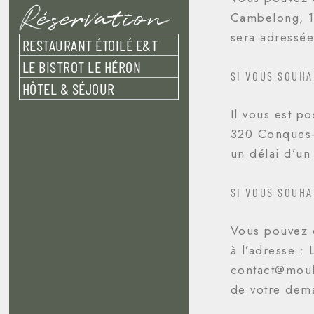
Réservation
Cambelong, 1
sera adressée
RESTAURANT ÉTOILÉ E&T
LE BISTROT LE HÉRON
SI VOUS SOUHA
HÔTEL & SÉJOUR
Il vous est p
320 Conques-
un délai d’un
SI VOUS SOUHA
Vous pouvez e
à l’adresse 
contact@moul
de votre dem