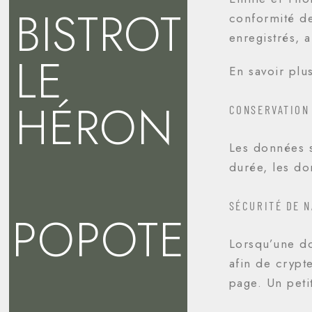
BISTROT
conformité de
enregistrés, a
LE
En savoir plu
HÉRON
CONSERVATION
Les données s
durée, les do
SÉCURITÉ DE N
POPOTE
Lorsqu’une do
afin de crypt
page. Un peti