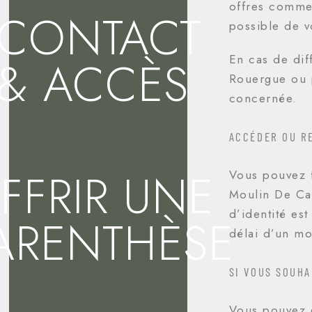
offres commer
CONTACT
possible de v
En cas de dif
& ACCÈS
Rouergue ou 
concernée.
ACCÉDER OU R
FFRIR UNE
Vous pouvez f
Moulin De Ca
d’identité es
ARENTHÈSE
délai d’un mo
SI VOUS SOUH
Vous pouvez e