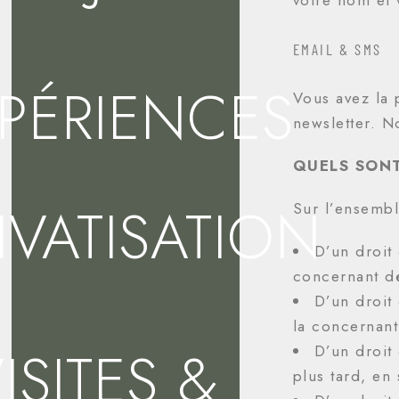
EMAIL & SMS
PÉRIENCES
Vous avez la 
newsletter. 
QUELS SONT
IVATISATION
Sur l’ensembl
D’un droit
concernant d
D’un droit 
la concernant
ISITES &
D’un droit
plus tard, en