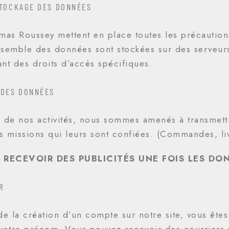
STOCKAGE DES DONNÉES
mas Roussey mettent en place toutes les précaution
semble des données sont stockées sur des serveurs
nt des droits d’accès spécifiques.
 DES DONNÉES
 de nos activités, nous sommes amenés à transmettr
es missions qui leurs sont confiées. (Commandes, li
 RECEVOIR DES PUBLICITÉS UNE FOIS LES DO
R
de la création d’un compte sur notre site, vous ête
votre prénom. Vous pouvez recevoir des courriers 