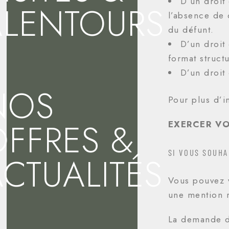
D’un droit
ALENTOURS
l’absence de 
du défunt.
D’un droit
format struct
D’un droit
NOS
Pour plus d’i
OFFRES &
EXERCER VO
SI VOUS SOUHA
CTUALITÉS
Vous pouvez 
une mention r
La demande d’