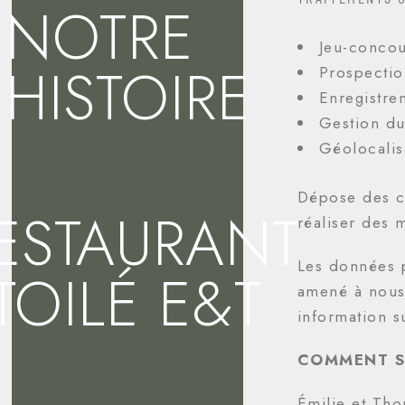
NOTRE
Jeu-concou
HISTOIRE
Prospecti
Enregistre
Gestion du
Géolocalis
Dépose des co
ESTAURANT
réaliser des 
Les données p
TOILÉ E&T
amené à nous 
information su
COMMENT S
Émilie et Tho