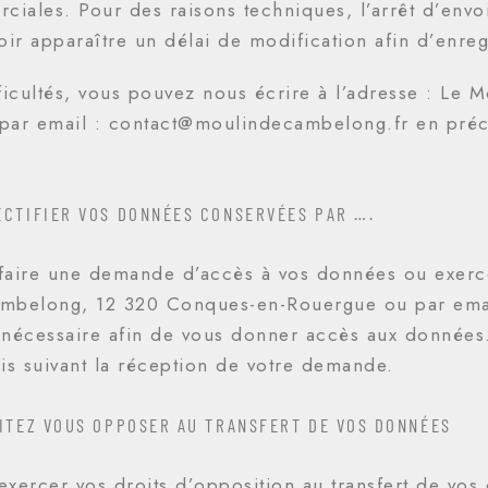
ciales. Pour des raisons techniques, l’arrêt d’envoi
oir apparaître un délai de modification afin d’enre
ficultés, vous pouvez nous écrire à l’adresse : L
par email : contact@moulindecambelong.fr en préci
ECTIFIER VOS DONNÉES CONSERVÉES PAR ….
aire une demande d’accès à vos données ou exercer 
mbelong, 12 320 Conques-en-Rouergue ou par ema
t nécessaire afin de vous donner accès aux donnée
is suivant la réception de votre demande.
AITEZ VOUS OPPOSER AU TRANSFERT DE VOS DONNÉES
xercer vos droits d’opposition au transfert de vos