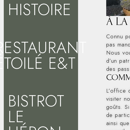
HISTOIRE
À LA
Connu pou
RESTAURANT
pas manq
Nous vou
ÉTOILÉ E&T
d’un pat
des pass
COMME
L’office 
BISTROT
visiter 
goûts. Si
LE
de parti
ainsi qu