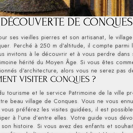
 DÉCOUVERTE DE CONQUES
r ses vieilles pierres et son artisanat, le villa
uer. Perché à 250 m d’altitude, il compte parmi 
s invitons à le découvrir et à vous perdre dans s
rimoine hérité du Moyen Âge. Si vous êtes comme
ionnés d’architecture, alors vous ne serez pas d
NT VISITER CONQUES ?
du tourisme et le service Patrimoine de la ville p
notre beau village de Conques. Vous ne vous ennui
 vous préférez les visites guidées, il est possible
ciper à l’une d’entre elles. Votre guide vous dév
e son histoire. Si vous avez des enfants et souha