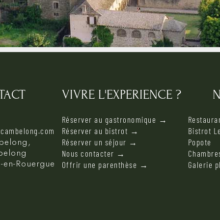
TACT
VIVRE L'EXPERIENCE ?
N
Réserver au gastronomique →
Restauran
ecambelong.com
Réserver au bistrot →
Bistrot L
belong,
Réserver un séjour →
Popote
mbelong
Nous contacter →
Chambres
-en-Rouergue
Offrir une parenthèse →
Galerie 