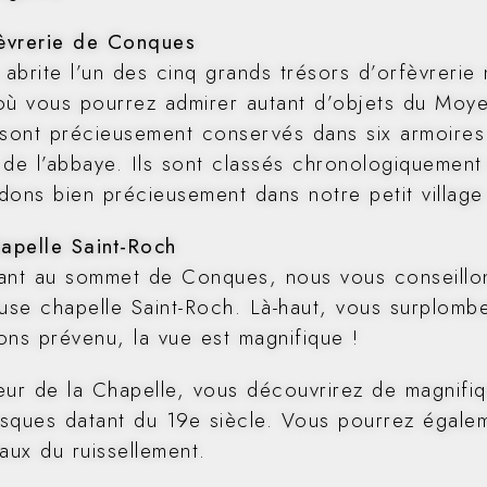
fèvrerie de Conques
abrite l’un des cinq grands trésors d’orfèvrerie
où vous pourrez admirer autant d’objets du Moy
 sont précieusement conservés dans six armoires 
e de l’abbaye. Ils sont classés chronologiquemen
dons bien précieusement dans notre petit village
hapelle Saint-Roch
ant au sommet de Conques, nous vous conseillon
euse chapelle Saint-Roch. Là-haut, vous surplom
ons prévenu, la vue est magnifique !
rieur de la Chapelle, vous découvrirez de magnifi
resques datant du 19e siècle. Vous pourrez égale
aux du ruissellement.