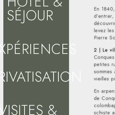
HÔTEL &
SÉJOUR
En 1840,
d’entrer
découvri
levez le
Pierre S
XPÉRIENCES
2 | Le v
&
Conques 
petites r
RIVATISATION
sommes à
vieilles 
En arpen
de Conqu
VISITES &
colombag
schiste 