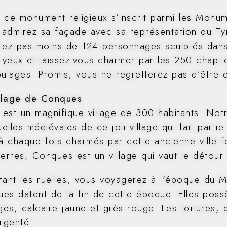
 ce monument religieux s’inscrit parmi les Monum
, admirez sa façade avec sa représentation du T
rez pas moins de 124 personnages sculptés dans l
s yeux et laissez-vous charmer par les 250 chapit
oulages. Promis, vous ne regretterez pas d’être e
illage de Conques
est un magnifique village de 300 habitants. Notr
uelles médiévales de ce joli village qui fait par
 chaque fois charmés par cette ancienne ville fo
pierres, Conques est un village qui vaut le détour 
tant les ruelles, vous voyagerez à l’époque du M
es datent de la fin de cette époque. Elles poss
es, calcaire jaune et grès rouge. Les toitures, q
argenté.