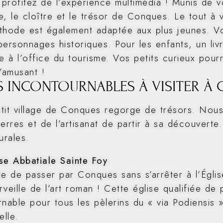
 profitez de l’expérience multimédia ! Munis de v
le, le cloître et le trésor de Conques. Le tout à 
thode est également adaptée aux plus jeunes. Vou
personnages historiques. Pour les enfants, un li
e à l’office du tourisme. Vos petits curieux pour
’amusant !
ES INCONTOURNABLES À VISITER À
tit village de Conques regorge de trésors. Nous
pierres et de l’artisanat de partir à sa découvert
urales.
ise Abbatiale Sainte Foy
le de passer par Conques sans s’arrêter à l’Égli
veille de l’art roman ! Cette église qualifiée de
rnable pour tous les pèlerins du « via Podiensis 
lle.