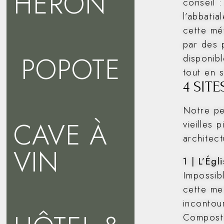
HÉRON
conseil :
l’abbatia
cette mé
par des 
POPOTE
disponibl
tout en s
4 SIT
Notre pe
CAVE À
vieilles 
architect
VIN
1 | L’Égl
Impossib
cette mer
incontou
Composte