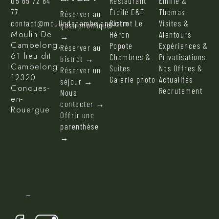
05 65 72 84
Restaurant
Émilie &
77
Étoilé E&T
Thomas
Réserver au
contact@moulindecambelong.com
Bistrot Le
Visites &
gastronomique
Moulin De
Héron
Alentours
→
Cambelong,
Popote
Expériences &
Réserver au
61 lieu dit
Chambres &
Privatisations
bistrot →
Cambelong
Suites
Nos Offres &
Réserver un
12320
Galerie photo
Actualités
séjour →
Conques-
Recrutement
Nous
en-
contacter →
Rouergue
Offrir une
parenthèse
→