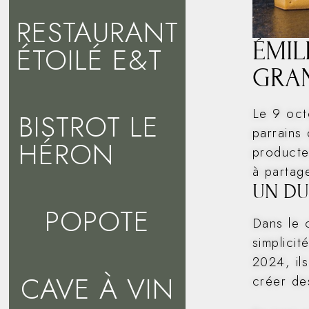
RESTAURANT
ÉMIL
ÉTOILÉ E&T
GRAN
Le 9 oct
BISTROT LE
parrains 
HÉRON
producteu
à partag
UN DU
POPOTE
Dans le 
simplici
2024, il
CAVE À VIN
créer de