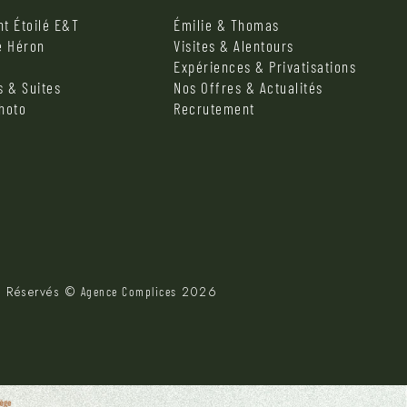
t Étoilé E&T
Émilie & Thomas
e Héron
Visites & Alentours
Expériences & Privatisations
 & Suites
Nos Offres & Actualités
photo
Recrutement
s Réservés ©
2026
Agence Complices