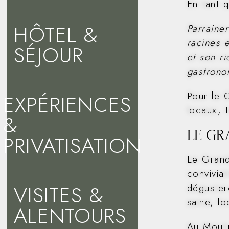
En tant q
HÔTEL &
Parraine
racines e
SÉJOUR
et son ri
gastrono
Pour le 
EXPÉRIENCES
locaux, t
&
LE GR
PRIVATISATION
Le Grand
convivial
VISITES &
déguster
saine, lo
ALENTOURS
Au Mouli