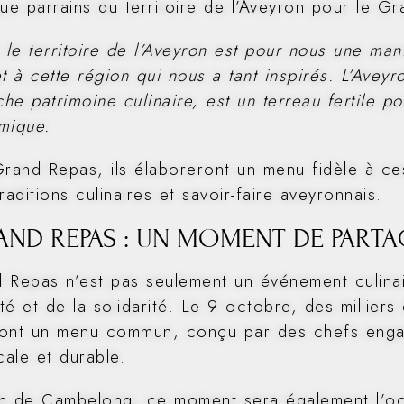
ue parrains du territoire de l’Aveyron pour le Gr
r le territoire de l’Aveyron est pour nous une m
t à cette région qui nous a tant inspirés. L’Avey
che patrimoine culinaire, est un terreau fertile pou
mique.
Grand Repas, ils élaboreront un menu fidèle à ces
raditions culinaires et savoir-faire aveyronnais.
AND REPAS : UN MOMENT DE PARTA
 Repas n’est pas seulement un événement culinair
ité et de la solidarité. Le 9 octobre, des millier
ont un menu commun, conçu par des chefs engag
cale et durable.
n de Cambelong, ce moment sera également l’oc