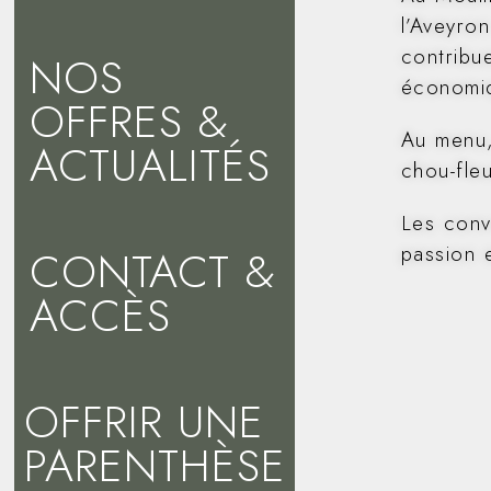
l’Aveyro
contribu
NOS
économiq
OFFRES &
Au menu,
ACTUALITÉS
chou-fle
Les conv
CONTACT &
passion 
ACCÈS
OFFRIR UNE
PARENTHÈSE