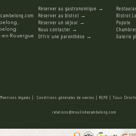
Réserver au gastronomique →
Restauran
ecambelong.com
Réserver au bistrot →
Bistrot L
belong,
Réserver un séjour →
Popote
mbelong
Nous contacter →
Chambres
-en-Rouergue
Offrir une parenthèse →
Galerie 
|
|
|
| Tous Droit
Mentions légales
Conditions générales de ventes
RGPD
relations@moulindecambelong.com