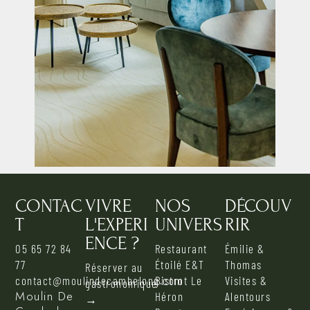
CONTAC
VIVRE
NOS
DÉCOUV
T
L'EXPERI
UNIVERS
RIR
ENCE ?
05 65 72 84
Restaurant
Émilie &
77
Étoilé E&T
Thomas
Réserver au
contact@moulindecambelong.com
Bistrot Le
Visites &
gastronomique
Moulin De
Héron
Alentours
→