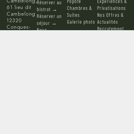
Cambelong,
Popote
Expériences &
Réserver au
61 lieu dit
Chambres &
Privatisations
bistrot →
Cambelong
Suites
Nos Offres &
Réserver un
12320
Galerie photo
Actualités
séjour →
Conques-
Recrutement
Nous
en-
contacter →
Rouergue
Offrir une
parenthèse
→