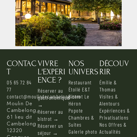
CONTAC
VIVRE
NOS
DÉCOUV
T
L'EXPERI
UNIVERS
RIR
ENCE ?
05 65 72 84
Restaurant
Émilie &
77
Étoilé E&T
Thomas
Réserver au
contact@moulindecambelong.com
Bistrot Le
Visites &
gastronomique
Moulin De
Héron
Alentours
→
Cambelong,
Popote
Expériences &
Réserver au
61 lieu dit
Chambres &
Privatisations
bistrot →
Cambelong
Suites
Nos Offres &
Réserver un
12320
Galerie photo
Actualités
séjour →
Conques-