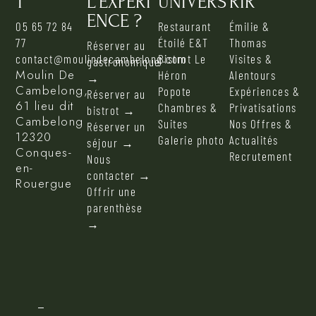
T
L'EXPERI
UNIVERS
RIR
ENCE ?
05 65 72 84
Restaurant
Émilie &
77
Étoilé E&T
Thomas
Réserver au
contact@moulindecambelong.com
Bistrot Le
Visites &
gastronomique
Moulin De
Héron
Alentours
→
Cambelong,
Popote
Expériences &
Réserver au
61 lieu dit
Chambres &
Privatisations
bistrot →
Cambelong
Suites
Nos Offres &
Réserver un
12320
Galerie photo
Actualités
séjour →
Conques-
Recrutement
Nous
en-
contacter →
Rouergue
Offrir une
parenthèse
→