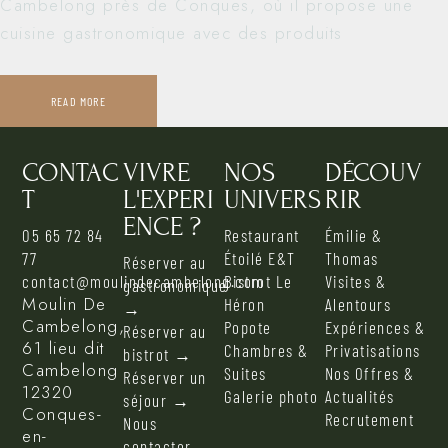
Cambelong près de Conques, où il propose une
cuisine gastronomique avec des produits
READ MORE
CONTAC
VIVRE
NOS
DÉCOUV
T
L'EXPERI
UNIVERS
RIR
ENCE ?
05 65 72 84
Restaurant
Émilie &
77
Étoilé E&T
Thomas
Réserver au
contact@moulindecambelong.com
Bistrot Le
Visites &
gastronomique
Moulin De
Héron
Alentours
→
Cambelong,
Popote
Expériences &
Réserver au
61 lieu dit
Chambres &
Privatisations
bistrot →
Cambelong
Suites
Nos Offres &
Réserver un
12320
Galerie photo
Actualités
séjour →
Conques-
Recrutement
Nous
en-
contacter →