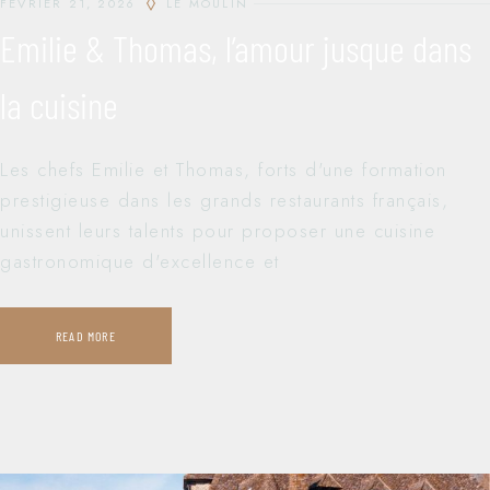
FÉVRIER 21, 2026
LE MOULIN
Emilie & Thomas, l’amour jusque dans
la cuisine
Les chefs Emilie et Thomas, forts d'une formation
prestigieuse dans les grands restaurants français,
unissent leurs talents pour proposer une cuisine
gastronomique d'excellence et
READ MORE