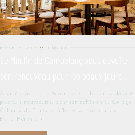
FÉVRIER 21, 2026
LE MOULIN
Le Moulin de Cambelong vous dévoile
son renouveau pour les beaux jours !
À sa réouverture, le Moulin de Cambelong a dévoilé
plusieurs nouveautés, dont son adhésion au Collège
Culinaire de France et à Teritoria, l'ouverture du
Bistrot Héron et u